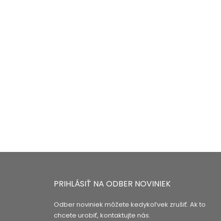
ER "BIO...
ena
NEPREMASTITEĽNÝ PAPIER...
Cena
45,02 €
Ďalej
1
2
PRIHLÁSIŤ NA ODBER NOVINIEK
Odber noviniek môžete kedykoľvek zrušiť. Ak to
chcete urobiť, kontaktujte nás.