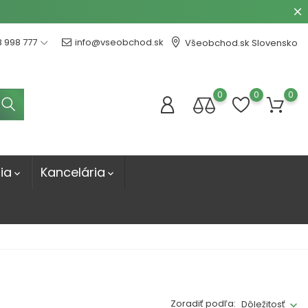
8 998 777
info@vseobchod.sk
Všeobchod.sk Slovensko
0
0
0
ia
Kancelária


Zoradiť podľa:
Dôležitosť