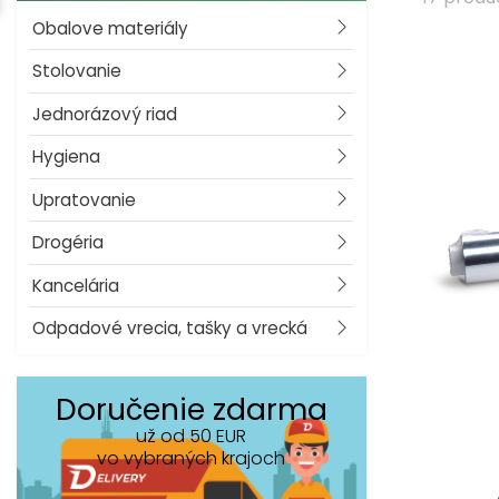
Obalove materiály
Stolovanie
Jednorázový riad
Hygiena
Upratovanie
Drogéria
Kancelária
Odpadové vrecia, tašky a vrecká
Doručenie zdarma
už od 50 EUR
vo vybraných krajoch