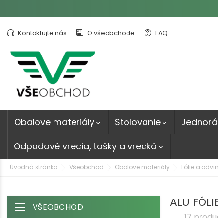
Kontaktujte nás
O všeobchode
FAQ
Obalove materiály
Stolovanie
Jednorá


Odpadové vrecia, tašky a vrecká

Úvodná stránka
Všeobchod
Obalove materiály
Fólie a odv
ALU FÓLI
VŠEOBCHOD
Toggle navigation
17 produ