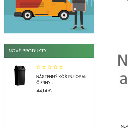
NOVÉ PRODUKTY
NÁSTENNÝ KÔŠ RULOPAK
ČIERNY...
Cena
44,14 €
SANIT ALL DEZINFEKČNÝ
GÉL...
NEP
Cena
6,52 €