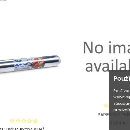
Použ
Používam
webovej 
zásadami
predvoľb
PAPIEROVÝ PRÍRE
C
33,94 €
ALU FÓLIA EXTRA SILNÁ,...