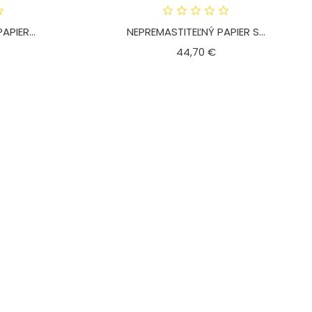
PIER...
NEPREMASTITEĽNÝ PAPIER S...
ena
Cena
44,70 €