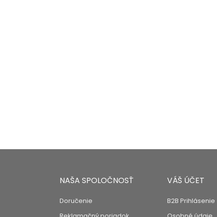
REMASTITEĽNÝ PAPIER "BIO...
NEPREMASTITELNÝ PAPI
Cena
C
25,35 €
45,92 €
NAŠA SPOLOČNOSŤ
VÁŠ ÚČET
Doručenie
B2B Prihlásenie
Reklamačný poriadok
Osobné údaje