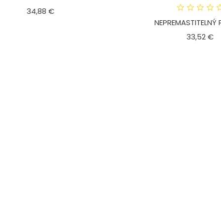
Cena
34,88 €
NEPREMASTITELNÝ PA
C
33,52 €