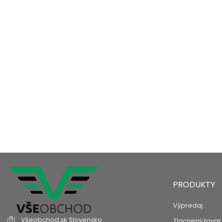
NEP
PRODUKTY
Výpredaj
Všeobchod.sk
Slovensko
Zlacnený tovar