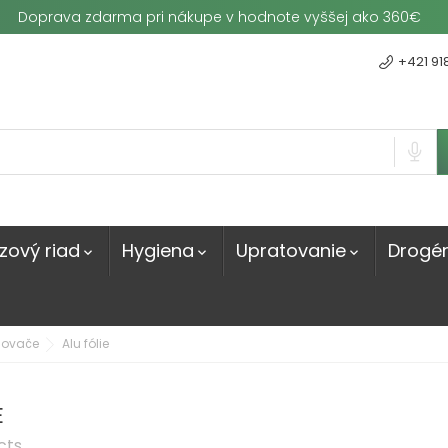
Doprava zdarma pri nákupe v hodnote vyššej ako 360€
+421 91
zový riad
Hygiena
Upratovanie
Drogér



inovače
Alu fólie
E
cts.