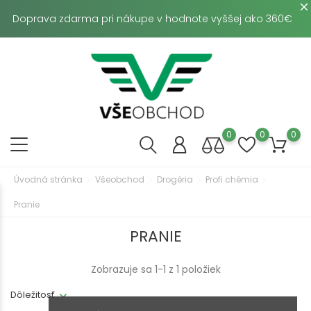
Doprava zdarma pri nákupe v hodnote vyššej ako 360€
0
0
0
Úvodná stránka
Všeobchod
Drogéria
Profi chémia
Pranie
PRANIE
Zobrazuje sa 1-1 z 1 položiek
Dôležitosť