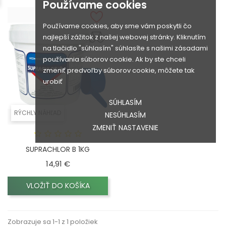
Používame cookies
Používame cookies, aby sme vám poskytli čo
najlepší zážitok z našej webovej stránky. Kliknutím
na tlačidlo "súhlasím" súhlasíte s našimi zásadami
používania súborov cookie. Ak by ste chceli
zmeniť predvoľby súborov cookie, môžete tak
urobiť
SÚHLASÍM
RÝCHLY NÁHĽAD
NESÚHLASÍM
ZMENIŤ NASTAVENIE
SUPRACHLOR B 1KG
Cena
14,91 €
VLOŽIŤ DO KOŠÍKA
Zobrazuje sa 1-1 z 1 položiek