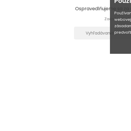
Použ
Ospravedlňujeme sa za 
Používam
Začnite písať..
webovej 
zásadami
predvoľb