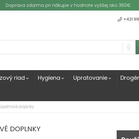
Doprava zdarma pri nákupe v hodnote vyššej ako 360€
+421 91
zový riad
Hygiena
Upratovanie
Drogér



úpeľňové doplnky
VÉ DOPLNKY