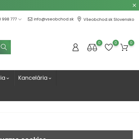
8 998 777
info@vseobchod.sk
Všeobchod.sk Slovensko
0
0
0
ia
Kancelária

