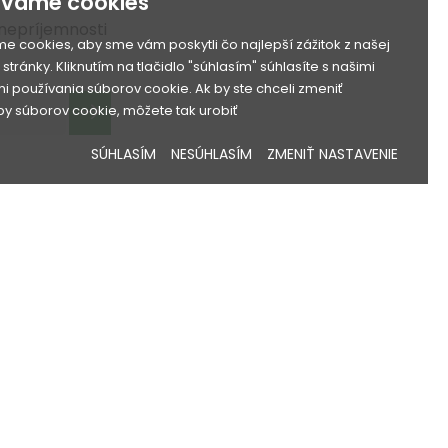
ívame cookies
nepríjemnosti
e cookies, aby sme vám poskytli čo najlepší zážitok z našej
..
stránky. Kliknutím na tlačidlo "súhlasím" súhlasíte s našimi
 používania súborov cookie. Ak by ste chceli zmeniť
y súborov cookie, môžete tak urobiť
SÚHLASÍM
NESÚHLASÍM
ZMENIŤ NASTAVENIE