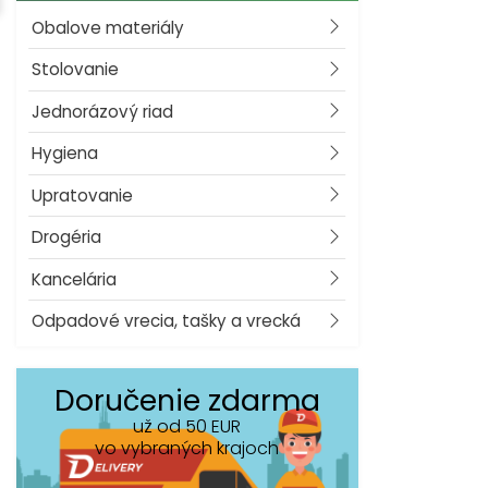
Obalove materiály
Stolovanie
Jednorázový riad
Hygiena
Upratovanie
Drogéria
Kancelária
Odpadové vrecia, tašky a vrecká
Doručenie zdarma
už od 50 EUR
vo vybraných krajoch