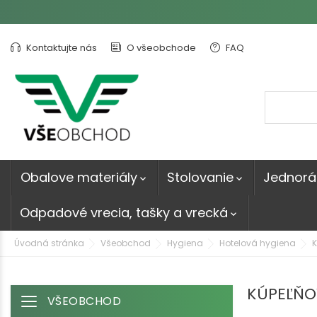
Kontaktujte nás
O všeobchode
FAQ
Obalove materiály
Stolovanie
Jednorá


Odpadové vrecia, tašky a vrecká

Úvodná stránka
Všeobchod
Hygiena
Hotelová hygiena
K
KÚPEĽŇO
VŠEOBCHOD
Toggle navigation