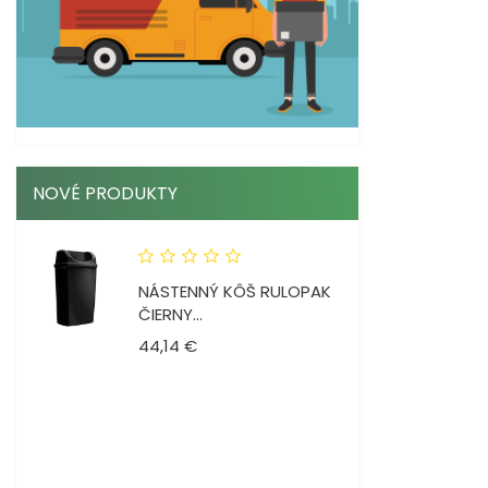
NOVÉ PRODUKTY
NÁSTENNÝ KÔŠ RULOPAK
ČIERNY...
Cena
44,14 €
SANIT ALL DEZINFEKČNÝ
GÉL...
Cena
6,52 €