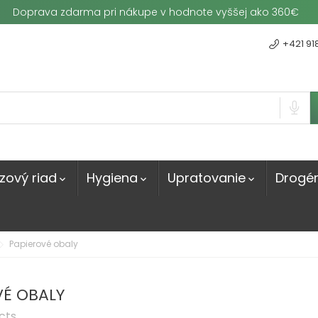
Doprava zdarma pri nákupe v hodnote vyššej ako 360€
+421 91
zový riad
Hygiena
Upratovanie
Drogér



Papierové obaly
VÉ OBALY
cts.