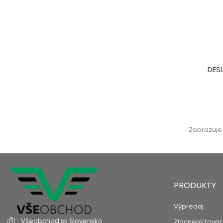
DES
Zobrazuje 
PRODUKTY
Výpredaj
Všeobchod.sk
Slovensko
Zlacnený tovar