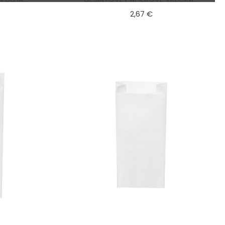
ena
Cena
2,67 €