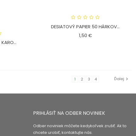
DESIATOVÝ PAPIER 50 HÁRKOV...
Cena
1,50 €
KARO...
ena
Ďalej
1
2
3
4
PRIHLÁSIŤ NA ODBER NOVINIEK
Odber noviniek môžete kedykoľvek zrušiť. Ak to
chcete urobiť, kontaktujte nás.