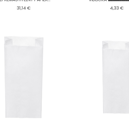
Cena
C
31,14 €
4,33 €