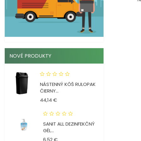
NOVÉ PRODUKTY
NÁSTENNÝ KÔŠ RULOPAK
ČIERNY...
Cena
44,14 €
SANIT ALL DEZINFEKČNÝ
GÉL...
Cena
6,52 €