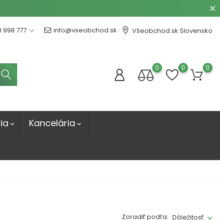
8 998 777
info@vseobchod.sk
Všeobchod.sk Slovensko
0
0
0
ia
Kancelária


Zoradiť podľa:
Dôležitosť