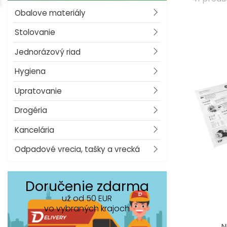
Obalove materiály
Stolovanie
Jednorázový riad
Hygiena
Upratovanie
Drogéria
Kancelária
Odpadové vrecia, tašky a vrecká
Doručenie zdarma
už od 50 EUR
vo vybraných krajoch
N