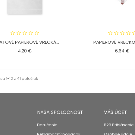
IATOVÉ PAPIEROVÉ VRECKÁ...
PAPIEROVÉ VRECKO 
Cena
C
4,20 €
6,64 €
sa 1-12 z 41 položiek
NAŠA SPOLOČNOSŤ
VÁŠ ÚČET
Doručenie
B2B Prihlásenie
Reklamačný poriadok
Osobné údaje