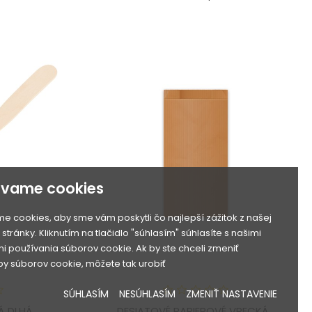
ívame cookies
e cookies, aby sme vám poskytli čo najlepší zážitok z našej
stránky. Kliknutím na tlačidlo "súhlasím" súhlasíte s našimi
 používania súborov cookie. Ak by ste chceli zmeniť
y súborov cookie, môžete tak urobiť
SÚHLASÍM
NESÚHLASÍM
ZMENIŤ NASTAVENIE
 DLHÁ...
DESIATOVÉ PAPIEROVÉ VRECKÁ...