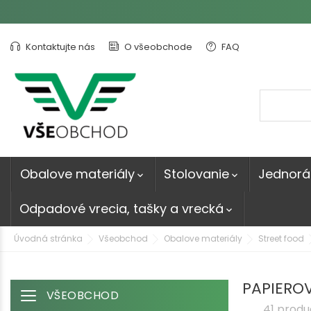
Kontaktujte nás
O všeobchode
FAQ
Obalove materiály
Stolovanie
Jednorá


Odpadové vrecia, tašky a vrecká

Úvodná stránka
Všeobchod
Obalove materiály
Street food
PAPIERO
VŠEOBCHOD
Toggle navigation
41 produ