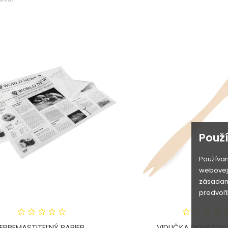
Použ
Používam
webovej 
zásadami
predvoľb
EPREMASTITEĽNÝ PAPIER...
VIDLIČKA DESIATOVÁ