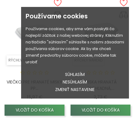
Používame cookies
Používame cookies, aby sme vám poskytli čo
najlepší zážitok z našej webovej stránky. Kliknutím
na tlačidlo "súhlasím" súhlasíte s našimi zásadami
používania súborov cookie. Ak by ste chceli
zmeniť predvoľby súborov cookie, môžete tak
RÝCHLY NÁHĽAD
RÝCHLY NÁHĽAD
urobiť
SÚHLASÍM
VIEČKO PRE HRANATÉ MISKY
MISKA HRANATÁ
NESÚHLASÍM
PP...
PRIEHĽADNÁ,...
ZMENIŤ NASTAVENIE
Cena
Cena
15,97 €
2,73 €
VLOŽIŤ DO KOŠÍKA
VLOŽIŤ DO KOŠÍKA