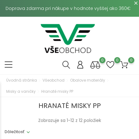
Doprava zdarma pri nákupe v hodnote vyššej ako 360€
0
0
0
Úvodná stránka
Všeobchod
Obalove materiály
Misky a vaničky
Hranaté misky PP
HRANATÉ MISKY PP
Zobrazuje sa 1-12 z 12 položiek
Dôležitosť