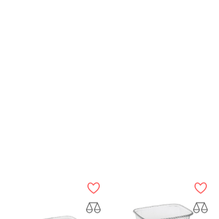
RÝCHLY NÁHĽAD
RÝCHLY NÁHĽAD
MISKA HRANATÁ
MISKA HRANATÁ
PRIEHĽADNÁ,...
PRIEHĽADNÁ,...
Cena
Cena
2,74 €
3,48 €
VLOŽIŤ DO KOŠÍKA
VLOŽIŤ DO KOŠÍKA