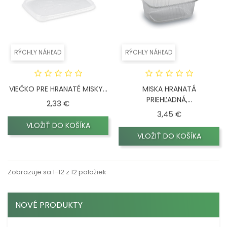
RÝCHLY NÁHĽAD
RÝCHLY NÁHĽAD
VIEČKO PRE HRANATÉ MISKY...
MISKA HRANATÁ
PRIEHĽADNÁ,...
Cena
2,33 €
Cena
3,45 €
VLOŽIŤ DO KOŠÍKA
VLOŽIŤ DO KOŠÍKA
Zobrazuje sa 1-12 z 12 položiek
NOVÉ PRODUKTY