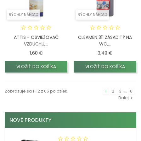
RÝCHLY NÁHĽAD
RÝCHLY NÁHĽAD
ATTIS - OSVIEŽOVAČ
CLEAMEN 311 ZÁSADITÝ NA
VZDUCHU,...
WC,...
Cena
Cena
1,60 €
3,49 €
VLOŽIŤ DO KOŠÍKA
VLOŽIŤ DO KOŠÍKA
Zobrazuje sa 1-12 z 66 položiek
1
2
3
…
6
Ďalej
NOVÉ PRODUKTY