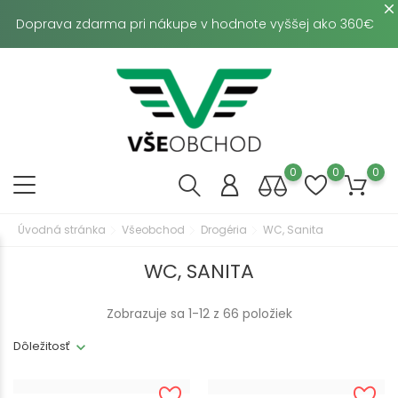
Doprava zdarma pri nákupe v hodnote vyššej ako 360€
0
0
0
Úvodná stránka
Všeobchod
Drogéria
WC, Sanita
WC, SANITA
Zobrazuje sa 1-12 z 66 položiek
Dôležitosť