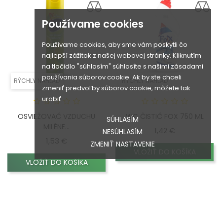
Používame cookies
Používame cookies, aby sme vám poskytli čo
najlepší zážitok z našej webovej stránky. Kliknutím
na tlačidlo "súhlasím" súhlasíte s našimi zásadami
používania súborov cookie. Ak by ste chceli
RÝCHLY NÁHĽAD
RÝCHLY NÁHĽAD
zmeniť predvoľby súborov cookie, môžete tak
urobiť
OSVIEŽOVAČ VZDUCHU
WC ČISTIČ FOX 750 ML
SÚHLASÍM
MILÉNE...
Cena
1,42 €
NESÚHLASÍM
Cena
1,53 €
ZMENIŤ NASTAVENIE
VLOŽIŤ DO KOŠÍKA
VLOŽIŤ DO KOŠÍKA