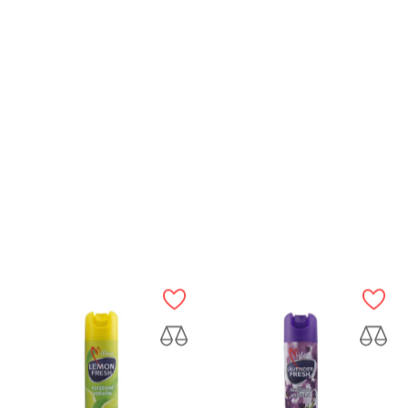
RÝCHLY NÁHĽAD
RÝCHLY NÁHĽAD
DR.HOUSE ECO NATUR WC...
VONNÉ SITKO DO PISOÁRA...
Cena
Cena
1,69 €
1,77 €
VLOŽIŤ DO KOŠÍKA
VLOŽIŤ DO KOŠÍKA