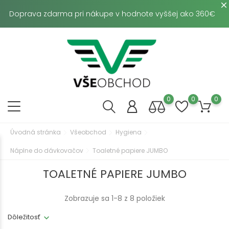
Doprava zdarma pri nákupe v hodnote vyššej ako 360€
0
0
0
Úvodná stránka
Všeobchod
Hygiena
Náplne do dávkovačov
Toaletné papiere JUMBO
TOALETNÉ PAPIERE JUMBO
Zobrazuje sa 1-8 z 8 položiek
Dôležitosť