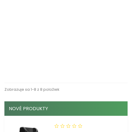
RÝCHLY NÁHĽAD
RÝCHLY NÁHĽAD
TOALETNÝ PAPIER JUMBO,...
TOALETNÝ PAPIER JUMBO,...
Cena
Cena
13,04 €
14,37 €
VLOŽIŤ DO KOŠÍKA
VLOŽIŤ DO KOŠÍKA
Zobrazuje sa 1-8 z 8 položiek
NOVÉ PRODUKTY