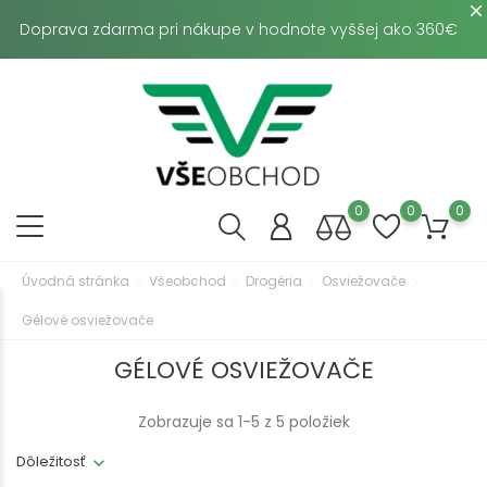
Doprava zdarma pri nákupe v hodnote vyššej ako 360€
0
0
0
Úvodná stránka
Všeobchod
Drogéria
Osviežovače
Gélové osviežovače
GÉLOVÉ OSVIEŽOVAČE
Zobrazuje sa 1-5 z 5 položiek
Dôležitosť