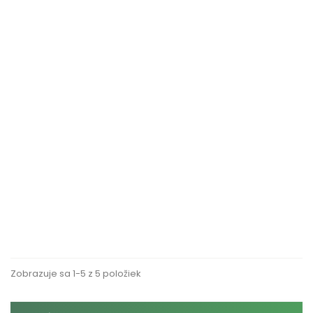
RÝCHLY NÁHĽAD
DUCK FRESH DISC 2XNN 36ML
Cena
6,24 €
VLOŽIŤ DO KOŠÍKA
Zobrazuje sa 1-5 z 5 položiek