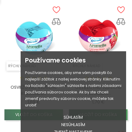
Používame cookies
RÝCHLY NÁHĽAD
RÝCHLY NÁHĽAD
Používame cookies, aby sme vám poskytli čo
najlepší zážitok z našej webovej stránky. Kliknutím
na tlačidlo "súhlasím" súhlasíte s našimi zásadami
OSVIEŽOVAČ VZDUCHU
OSVIEŽOVAČ VZDUCHU
používania súborov cookie. Ak by ste chceli
KOLORADO...
KOLORADO...
zmeniť predvoľby súborov cookie, môžete tak
Cena
Cena
1,69 €
1,70 €
urobiť
VLOŽIŤ DO KOŠÍKA
VLOŽIŤ DO KOŠÍKA
SÚHLASÍM
NESÚHLASÍM